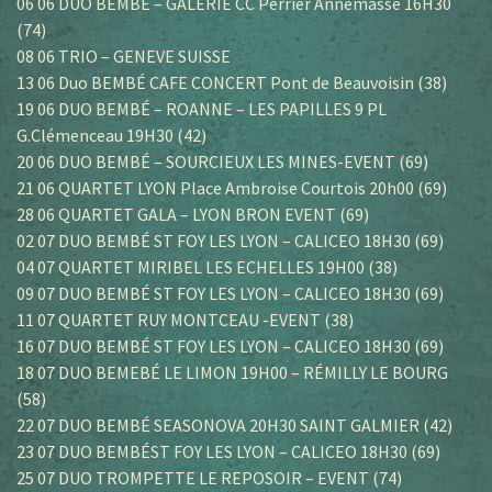
06 06 DUO BEMBÉ – GALERIE CC Perrier Annemasse 16H30
(74)
08 06 TRIO – GENEVE SUISSE
13 06 Duo BEMBÉ CAFE CONCERT Pont de Beauvoisin (38)
19 06 DUO BEMBÉ – ROANNE – LES PAPILLES 9 PL
G.Clémenceau 19H30 (42)
20 06 DUO BEMBÉ – SOURCIEUX LES MINES-EVENT (69)
21 06 QUARTET LYON Place Ambroise Courtois 20h00 (69)
28 06 QUARTET GALA – LYON BRON EVENT (69)
02 07 DUO BEMBÉ ST FOY LES LYON – CALICEO 18H30 (69)
04 07 QUARTET MIRIBEL LES ECHELLES 19H00 (38)
09 07 DUO BEMBÉ ST FOY LES LYON – CALICEO 18H30 (69)
11 07 QUARTET RUY MONTCEAU -EVENT (38)
16 07 DUO BEMBÉ ST FOY LES LYON – CALICEO 18H30 (69)
18 07 DUO BEMEBÉ LE LIMON 19H00 – RÉMILLY LE BOURG
(58)
22 07 DUO BEMBÉ SEASONOVA 20H30 SAINT GALMIER (42)
23 07 DUO BEMBÉST FOY LES LYON – CALICEO 18H30 (69)
25 07 DUO TROMPETTE LE REPOSOIR – EVENT (74)